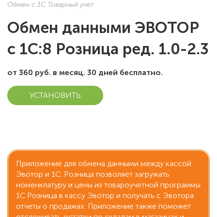
Обмен с 1С Товарный учет
Обмен данными ЭВОТОР
с 1С:8 Розница ред. 1.0-2.3
от 360 руб. в месяц. 30 дней бесплатно.
УСТАНОВИТЬ
Приложение для обмена данными между кассой
Эвотор и 1С: Розница позволяет загружать
номенклатуру и цены из товароучетной программы
1С Розница в кассу Эвотор и получать с Эвотора
отчеты о продажах. Приложение также поможет
отслеживать остатки по складам в магазинах и