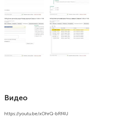
Видео
https://youtu.be/xOhrQ-bRf4U