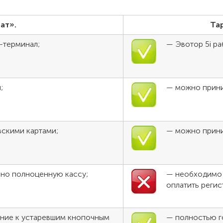
ат».
Та
-терминал;
— Эвотор 5i р
;
— можно прини
вскими картами;
— можно прини
но полноценную кассу;
— необходимо 
оплатить реги
ение к устаревшим кнопочным
— полностью го