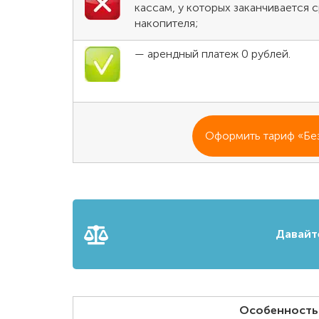
кассам, у которых заканчивается 
накопителя;
— арендный платеж 0 рублей.
Оформить тариф «Без
Давайт
Особенность