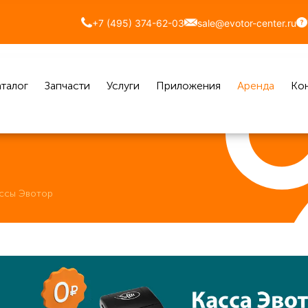
+7 (495) 374-62-03
sale@evotor-center.ru
талог
Запчасти
Услуги
Приложения
Аренда
Ко
ассы Эвотор