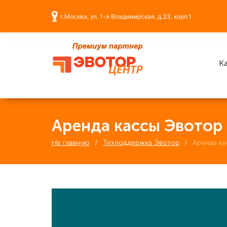
г.Москва, ул. 1-я Владимирская, д.33, корп.1
Ка
Аренда кассы Эвотор
На главную
Техподдержка Эвотор
Аренда к