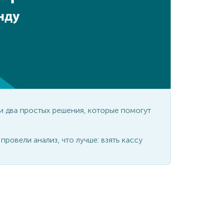
инал;
2 в 1;
 24/7
и два простых решения, которые помогут
ровели анализ, что лучше: взять кассу