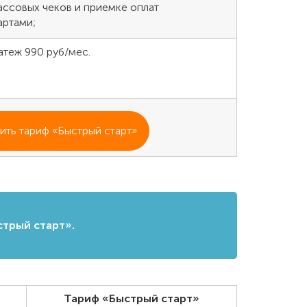
ассовых чеков и приемке оплат
артами;
атеж 990 руб/мес.
ть тариф «Быстрый старт»
стрый старт».
Тариф «Быстрый старт»