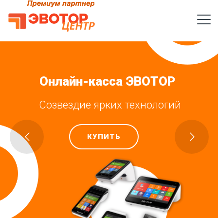
О
н
л
а
й
н
-
к
а
с
с
а
Э
В
О
Т
О
Р
Созвездие ярких технологий
КУПИТЬ