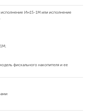
М исполнение Ин15-1М или исполнение
.
1М;
 модель фискального накопителя и ее
рами