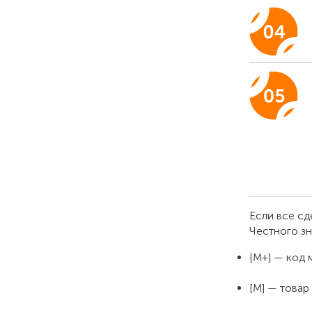
Если все сд
Честного зн
[М+] — код 
[М] — товар