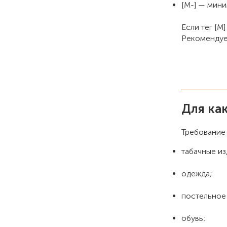
[М-] — мини
Если тег [М
Рекомендуе
Для как
Требование
табачные из
одежда;
постельное 
обувь;