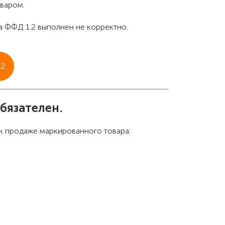
оваром.
а ФФД 1.2 выполнен не корректно.
.2
бязателен.
к продаже маркированного товара: