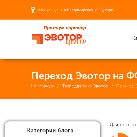
г.Москва, ул. 1-я Владимирская, д.33, корп.1
Ка
Переход Эвотор на Ф
На главную
Техподдержка Эвотор
Переход 
Для того, ч
Категории блога