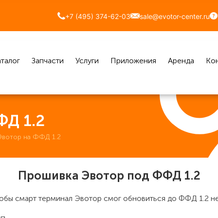
+7 (495) 374-62-03
sale@evotor-center.ru
талог
Запчасти
Услуги
Приложения
Аренда
Ко
ФД 1.2
Эвотор на ФФД 1.2
Прошивка Эвотор под ФФД 1.2
тобы смарт терминал Эвотор смог обновиться до ФФД 1.2 н