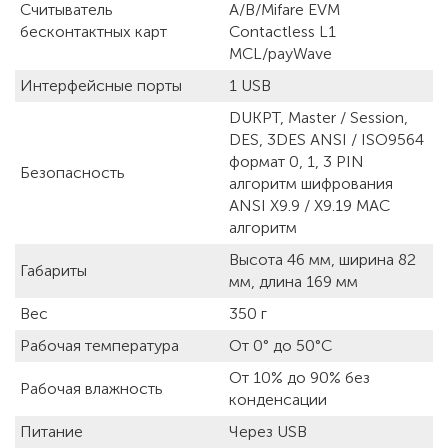
Считыватель
A/B/Mifare EVM
бесконтактных карт
Contactless L1
MCL/payWave
Интерфейсные порты
1 USB
DUKPT, Master / Session,
DES, 3DES ANSI / ISO9564
формат 0, 1, 3 PIN
Безопасность
алгоритм шифрования
ANSI X9.9 / X9.19 MAC
алгоритм
Высота 46 мм, ширина 82
Габариты
мм, длина 169 мм
Вес
350 г
Рабочая температура
От 0° до 50°C
От 10% до 90% без
Рабочая влажность
конденсации
Питание
Через USB